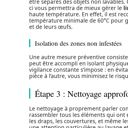
être séparés des objets non lavables. C
ci vous permettra de mieux gérer le
l
haute température. En effet, il est re
température minimale de 60°C pour gara
et de leurs œufs.
Isolation des zones non infestées
Une autre mesure préventive consiste 
peut être accompli en isolant physiqu
vigilance constante s’impose : en évit
pièce à l’autre, vous minimisez le risq
Étape 3 : Nettoyage approfo
Le nettoyage à proprement parler com
rassembler tous les éléments qui ont 
les draps, les couvertures, et même le
une attention particulière au lavage et 