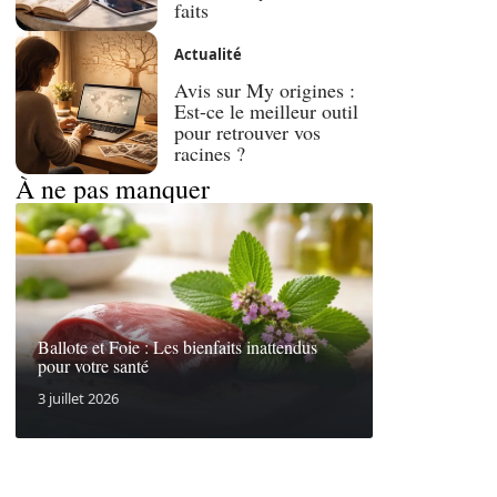
faits
Actualité
Avis sur My origines :
Est-ce le meilleur outil
pour retrouver vos
racines ?
À ne pas manquer
Ballote et Foie : Les bienfaits inattendus
pour votre santé
3 juillet 2026