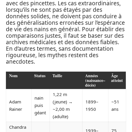
avec des pincettes. Les cas extraordinaires,
lorsqu’ils ne sont pas étayés par des
données solides, ne doivent pas conduire à
des généralisations erronées sur l’espérance
de vie des nains en général. Pour établir des
comparaisons justes, il faut se baser sur des
archives médicales et des données fiables.
En d’autres termes, sans documentation
rigoureuse, les mythes restent des
anecdotes.
Nom
Status
Taille
Années
Âge
(naissance–
atteint
décès)
1,22 m
nain
Adam
(jeune) →
1899–
~51
puis
Rainer
~2,00 m
1950
ans
géant
(adulte)
Chandra
1939–
75