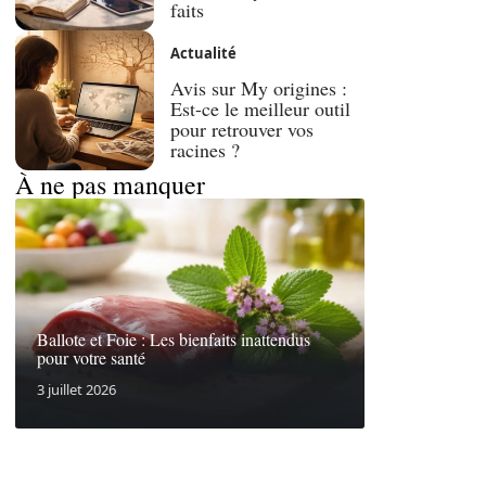
faits
Actualité
Avis sur My origines :
Est-ce le meilleur outil
pour retrouver vos
racines ?
À ne pas manquer
Ballote et Foie : Les bienfaits inattendus
pour votre santé
3 juillet 2026