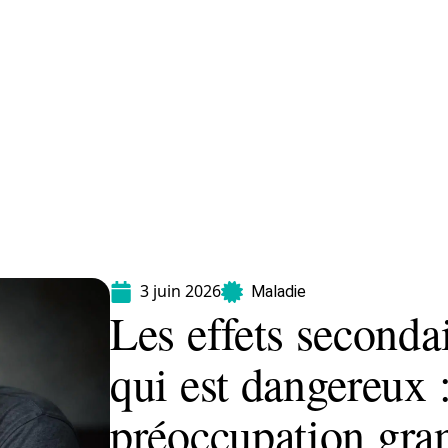
Maladie
Minceur
Professionnels
Santé
3 juin 2026
Maladie
Les effets second
qui est dangereux :
préoccupation gra