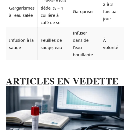
1 tasse d’eau
2 à 3
Gargarismes
tiède, ½ – 1
Gargariser
fois par
à l’eau salée
cuillère à
jour
café de sel
Infuser
Infusion à la
Feuilles de
dans de
À
sauge
sauge, eau
l’eau
volonté
bouillante
ARTICLES EN VEDETTE