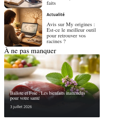
faits
Actualité
Avis sur My origines :
Est-ce le meilleur outil
pour retrouver vos
racines ?
À ne pas manquer
Ballote et Foie : Les bienfaits inattendus
pour votre santé
3 juillet 2026