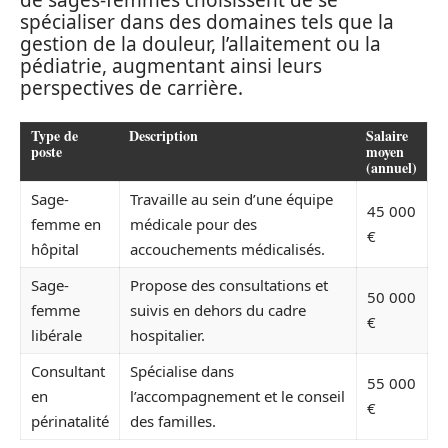
de sages-femmes choisissent de se
spécialiser dans des domaines tels que la
gestion de la douleur, l’allaitement ou la
pédiatrie, augmentant ainsi leurs
perspectives de carrière.
Type de
Description
Salaire
poste
moyen
(annuel)
Sage-
Travaille au sein d’une équipe
45 000
femme en
médicale pour des
€
hôpital
accouchements médicalisés.
Sage-
Propose des consultations et
50 000
femme
suivis en dehors du cadre
€
libérale
hospitalier.
Consultant
Spécialise dans
55 000
en
l’accompagnement et le conseil
€
périnatalité
des familles.