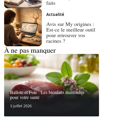
faits
Actualité
Avis sur My origines :
Est-ce le meilleur outil
pour retrouver vos
racines ?
À ne pas manquer
Ballote et Foie : Les bienfaits inattendus
pour votre santé
3 juillet 2026